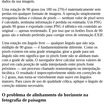
dados da sua imagem.
Uma rotação de 90 graus (ou 180 ou 270) é matematicamente sem
perdas em qualquer formato de imagem. A operação simplesmente
reorganiza linhas e colunas de pixels — nenhum valor de pixel novo
é calculado, nenhuma informação é perdida ou estimada. Um PNG
girado 90 graus e exportado como PNG é idêntico em conteúdo ao
original — apenas reorientado. É por isso que os botões fixos de 90
graus são o método preferido para corrigir erros de orientação EXIF.
Uma rotação em ângulo livre — qualquer ângulo que não seja
múltiplo de 90 graus — é fundamentalmente diferente. Como os
pixels existem em uma grade retangular, girar a grade para um
ângulo não reto significa que os pixels fonte não se alinham mais
com a grade de saída. O navegador deve calcular novos valores de
pixel em cada posição de saída interpolando entre pixels fonte
próximos — um processo chamado reamostragem ou interpolação
bicúbica. O resultado é imperceptivelmente nítido em correções de
1-2 graus, mas torna-se visivelmente mais suave em ângulos
maiores. Para casos de uso de qualidade crítica, aplique o ângulo de
correção mínimo necessário.
O problema de alinhamento do horizonte na
fotografia de paisagem